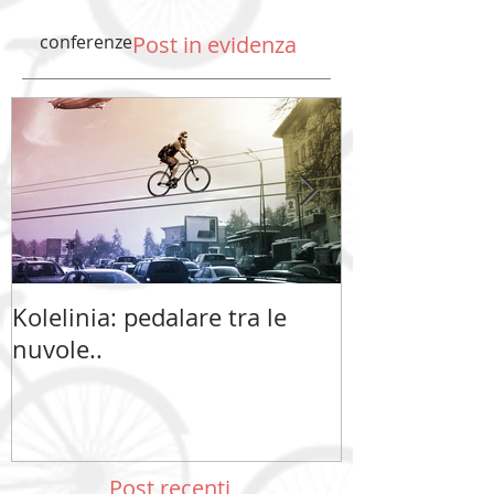
conferenze
Post in evidenza
Kolelinia: pedalare tra le
Kolelinia: ped
nuvole..
nuvole..
Post recenti