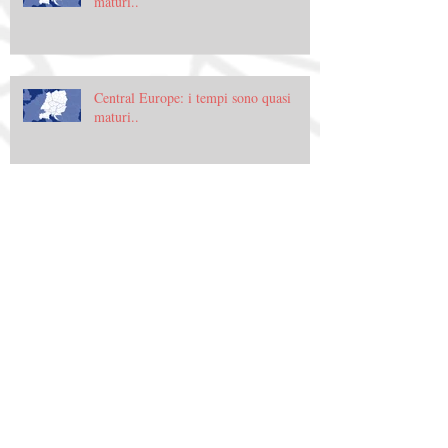
maturi..
Central Europe: i tempi sono quasi
maturi..
Halfbike: figura mitologica tra bicicletta
e monopattino
Halfbike: figura mitologica tra bicicletta
e monopattino
Archive