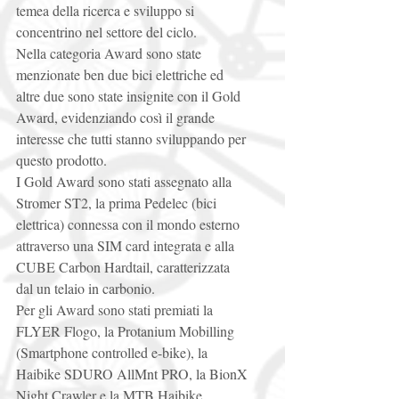
temea della ricerca e sviluppo si 
concentrino nel settore del ciclo. 
Nella categoria Award sono state 
menzionate ben due bici elettriche ed 
altre due sono state insignite con il Gold 
Award, evidenziando così il grande 
interesse che tutti stanno sviluppando per 
questo prodotto. 
I Gold Award sono stati assegnato alla 
Stromer ST2, la prima Pedelec (bici 
elettrica) connessa con il mondo esterno 
attraverso una SIM card integrata e alla 
CUBE Carbon Hardtail, caratterizzata 
dal un telaio in carbonio. 
Per gli Award sono stati premiati la 
FLYER Flogo, la Protanium Mobilling 
(Smartphone controlled e-bike), la 
Haibike SDURO AllMnt PRO, la BionX 
Night Crawler e la MTB Haibike. 