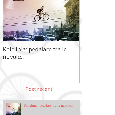
Kolelinia: pedalare tra le
Kolelinia: ped
nuvole..
nuvole..
Post recenti
Kolelinia: pedalare tra le nuvole..