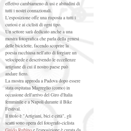
effetivo cambiameno di usi e abitudini di 
tutti i nostri connazionali. 
L'esposizione offe una risposta a tutti i 
curiosi e ai ciclisti di ogni tipo. 
Un settore sarà dedicato anche a una 
mostra fotografica che parla della genesi 
delle biciclette, facendo scoprire la 
poesia racchiusa nell'atto di forgiare un 
velocipede e descrivendo le eccellenze 
artigiane di cui il nostro paese può 
andare fiero. 
La mostra approda a Padova dopo essere 
stata ospitataa Magreglio (como) in 
occasione dell'arrivo del Giro d'Italia 
femminile e a Napoli durante il Bike 
Festival. 
Il titolo è "Artigiani, bici e città", gli 
scatti sono opera del fotografo-ciclista 
Guido Rubino 
e l'esposizione è curata da 