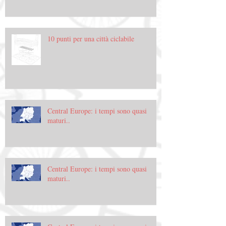
10 punti per una città ciclabile
Central Europe: i tempi sono quasi
maturi..
Central Europe: i tempi sono quasi
maturi..