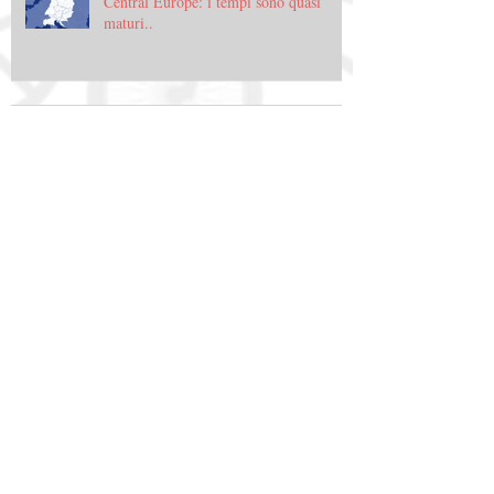
Central Europe: i tempi sono quasi
maturi..
Halfbike: figura mitologica tra bicicletta
e monopattino
Halfbike: figura mitologica tra bicicletta
e monopattino
Archive
gennaio 2015
(3)
3 post
dicembre 2014
(11)
11 post
novembre 2014
(47)
47 post
ottobre 2014
(62)
62 post