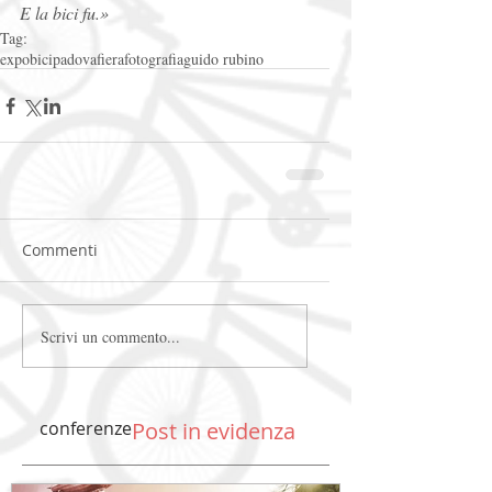
E la bici fu.»
Tag:
expobici
padova
fiera
fotografia
guido rubino
Commenti
Scrivi un commento...
conferenze
Post in evidenza