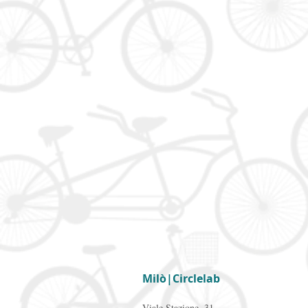
Milò|Circlelab
Viale Stazione, 31