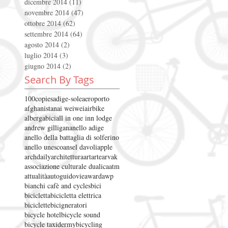
dicembre 2014
(11)
11 post
novembre 2014
(47)
47 post
ottobre 2014
(62)
62 post
settembre 2014
(64)
64 post
agosto 2014
(2)
2 post
luglio 2014
(3)
3 post
giugno 2014
(2)
2 post
Search By Tags
100copies
adige-sole
aeroporto
afghanistan
ai weiwei
airbike
albergabici
all in one inn lodge
andrew gilligan
anello adige
anello della battaglia di solferino
anello unesco
ansel davoli
apple
archdaily
architettura
art
arte
arvak
associazione culturale dualica
atm
attualità
autoguidovie
award
awp
bianchi cafè and cycles
bici
bicicletta
bicicletta elettrica
biciclette
bicigneratori
bicycle hotel
bicycle sound
bicycle taxidermy
bicycling