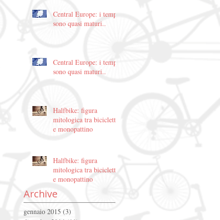
Central Europe: i tempi
sono quasi maturi..
Central Europe: i tempi
sono quasi maturi..
Halfbike: figura
mitologica tra bicicletta
e monopattino
Halfbike: figura
mitologica tra bicicletta
e monopattino
Archive
gennaio 2015
(3)
3 post