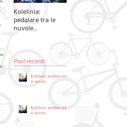
te 
Kolelinia:
Kolelinia:
Ko
pedalare tra le
pedalare tra le
pe
à 
nuvole..
nuvole..
nu
nte 
Post recenti
do 
Kolelinia: pedalare tra
le nuvole..
Kolelinia: pedalare tra
le nuvole..