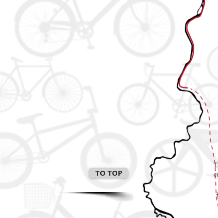
T
TO TOP
e