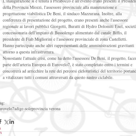
L'inaugurazione si è tenuta a Preabocco e all'evento erano presenti il Presiden
della Provincia Miozzi, l'assessore provinciale alla manutenzione e 
progettazione viabilistica De Beni, il sindaco Mazzurana. Inoltre, alla 
conferenza di presentazione del progetto, erano presenti anche l'assessore 
regionale ai lavori pubblici Giorgetti, Buratti di Hydro Dolomiti Enel, societ
concessionaria dell'impiato di Bussolengo alimentato dal canale Biffis, il 
presidente di Fiab Migliorini e l'assessore provinciale di zona Castelletti. 
Hanno partecipato anche altri rappresentanti delle amministrazioni gravitanti 
attorno a questa infrastruttura. 
Nonostante l'attuale crisi, come ha detto l'assessore De Beni, il progetto, face
parte dell'arteria Europea di Eurovelo7, è stato completato entro i termini e 
concorrerà ad arricchire la rete dei percorsi cicloturistici del territorio portan
a vitalizzare tutti i comuni attraversati da questo nastro ciclabile. 
ag:
urovelo7
adige-sole
provincia verona