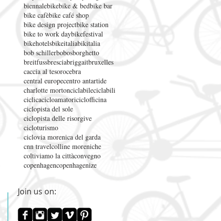
biennale
bike
bike & bed
bike bar
bike cafè
bike café shop
bike design project
bike station
bike to work day
bikefestival
bikehotels
bikeitalia
bikitalia
bob schiller
bobos
borghetto
breitfuss
brescia
briggait
bruxelles
caccia al tesoro
cebra
central europe
centro antartide
charlotte morton
ciclabile
ciclabili
ciclica
cicloamatori
ciclofficina
ciclopista del sole
ciclopista delle risorgive
cicloturismo
ciclovia morenica del garda
cnn travel
colline moreniche
coltiviamo la città
convegno
copenhagen
copenhagenize
Join us on: