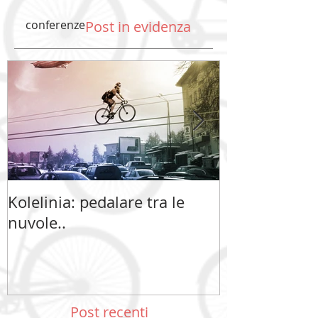
conferenze
Post in evidenza
Kolelinia: pedalare tra le
Kolelinia: ped
nuvole..
nuvole..
Post recenti