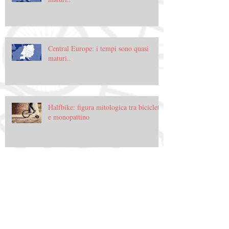
Central Europe: i tempi sono quasi
maturi..
Halfbike: figura mitologica tra bicicletta
e monopattino
Halfbike: figura mitologica tra bicicletta
e monopattino
Archive