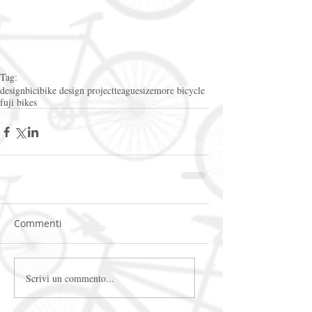
Tag:
design
bici
bike design project
teague
sizemore bicycle
fuji bikes
Commenti
Scrivi un commento...