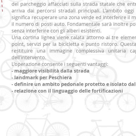
del parcheggio affacciati sulla strada statale che en
arriva dai percorsi stradali principali. L'ambito og
significa recuperare una zona verde ed interferire il 
il numero di posti auto.
Fondamentale sarà inoltre pote
senza interferire con gli alberi esistenti.
Una cortina lignea viene calata attorno ai tre element
point, servizi per la bicicletta e punto ristoro. Quest
restituire una immagine complessiva unitaria ca
dell'intervento.
L'operazione consente i seguenti vantaggi:
- maggiore visibilità dalla strada
- landmark per Peschiera
- definire un ambito pedonale protetto e isolato dal
- relazione con il linguaggio delle fortificazioni
​MINCIO MINCIO MINCIO
​MINCIO MINCIO MINCIO
​ MINC
​MINCIO MINCIO MINCIO​ MINCIO MINCIO MINCI
MINCIO
MINCIO MINCIO ​MINCIO MINCIO MINCIO
​MINCIO MINCI