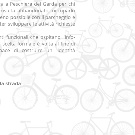
tra a Peschiera del Garda per chi
gi risulta abbandonato; occuparlo
meno possibile con il parcheggio e
r sviluppare le attività richieste
i funzionali che ospitano l'info-
a scelta formale è volta al fine di
pace di costruire un' identità
la strada
IO MINCIO MINCIO
​MINCIO MINCIO
O ​MINCIO MINCIO MINCIO​MINCIO
O MINCIO