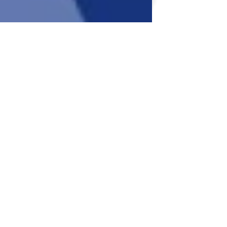
Central Europe: i tempi
sono quasi maturi..
Ieri siamo stati a Venezia per assistere a un evento
informativo sul programma Central Europe, il
progetto Miló infatti non è solo...