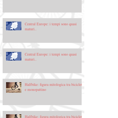
Central Europe: i tempi sono quasi
maturi..
Central Europe: i tempi sono quasi
maturi..
Halfbike: figura mitologica tra bicicletta
e monopattino
Halfbike: figura mitologica tra bicicletta