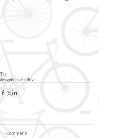
Tag:
design
bobos
halfbike
Commenti