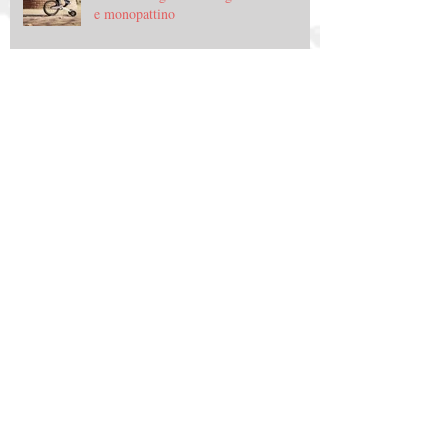
e monopattino
Archive
gennaio 2015
(3)
3 post
dicembre 2014
(11)
11 post
novembre 2014
(47)
47 post
ottobre 2014
(62)
62 post
settembre 2014
(64)
64 post
agosto 2014
(2)
2 post
luglio 2014
(3)
3 post
giugno 2014
(2)
2 post
Search By Tags
100copies
adige-sole
aeroporto
afghanistan
ai weiwei
airbike
albergabici
all in one inn lodge
andrew gilligan
anello adige
anello della battaglia di solferino
anello unesco
ansel davoli
apple
archdaily
architettura
art
arte
arvak
associazione culturale dualica
atm
attualità