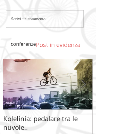
Scrivi un commento...
conferenze
Post in evidenza
Kolelinia: pedalare tra le
Kolelinia: ped
nuvole..
nuvole..