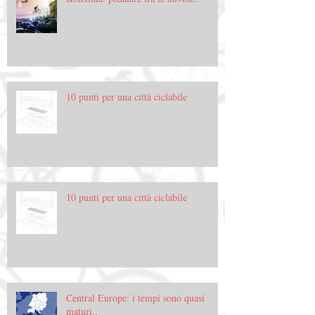
10 punti per una città ciclabile
10 punti per una città ciclabile
Central Europe: i tempi sono quasi
maturi..