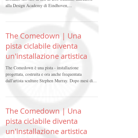
Epo: una bicicletta come
tesi
Sbirciando in uno dei blog a noi cari, Frizzfrizzi,
abbiamo scovato la tesi di Bob Schiller, laureatosi
alla Design Academy di Eindhoven,...
The Comedown | Una
pista ciclabile diventa
un'installazione artistica
The Comedown è una pista - installazione
progettata, costruita e ora anche frequentata
dall'artista sculture Stephen Murray. Dopo mesi di...