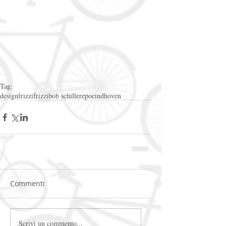
Tag:
design
frizzifrizzi
bob schiller
epo
eindhoven
Commenti
Scrivi un commento...