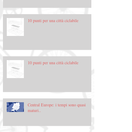
10 punti per una città ciclabile
10 punti per una città ciclabile
Central Europe: i tempi sono quasi
maturi..