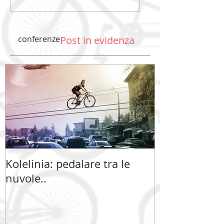
conferenze
Post in evidenza
Kolelinia: pedalare tra le
Kolelinia: ped
nuvole..
nuvole..