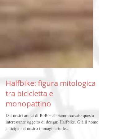
Halfbike: figura mitologica
tra bicicletta e
monopattino