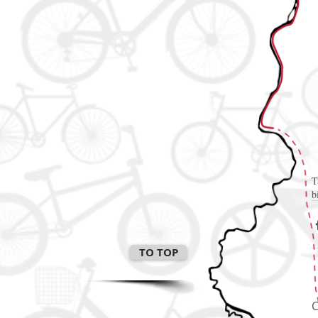
T
b
TO TOP