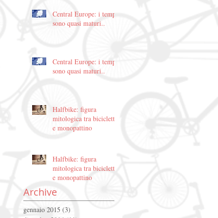
Central Europe: i tempi
sono quasi maturi..
Central Europe: i tempi
sono quasi maturi..
Halfbike: figura
mitologica tra bicicletta
e monopattino
Halfbike: figura
mitologica tra bicicletta
e monopattino
Archive
gennaio 2015
(3)
3 post