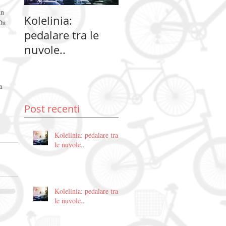
un 
Kolelinia:
Kolelinia:
Ko
Da 
pedalare tra le
pedalare tra le
pe
nuvole..
nuvole..
nu
a 
Post recenti
Kolelinia: pedalare tra
le nuvole..
Kolelinia: pedalare tra
le nuvole..