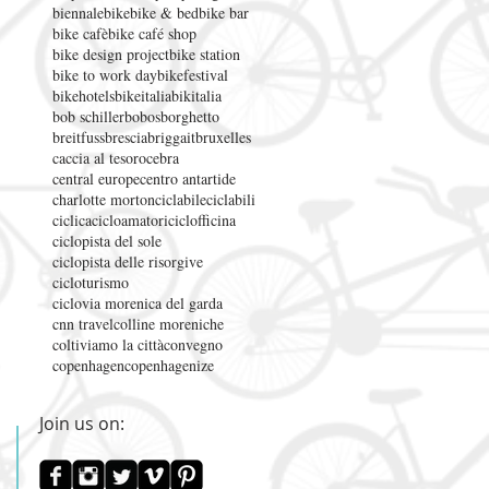
biennale
bike
bike & bed
bike bar
bike cafè
bike café shop
bike design project
bike station
bike to work day
bikefestival
bikehotels
bikeitalia
bikitalia
bob schiller
bobos
borghetto
breitfuss
brescia
briggait
bruxelles
caccia al tesoro
cebra
central europe
centro antartide
charlotte morton
ciclabile
ciclabili
ciclica
cicloamatori
ciclofficina
ciclopista del sole
ciclopista delle risorgive
cicloturismo
ciclovia morenica del garda
cnn travel
colline moreniche
coltiviamo la città
convegno
copenhagen
copenhagenize
Join us on: