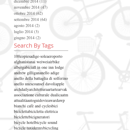
dicembre 2014
(11)
11 post
novembre 2014
(47)
47 post
ottobre 2014
(62)
62 post
settembre 2014
(64)
64 post
agosto 2014
(2)
2 post
luglio 2014
(3)
3 post
giugno 2014
(2)
2 post
Search By Tags
100copies
adige-sole
aeroporto
afghanistan
ai weiwei
airbike
albergabici
all in one inn lodge
andrew gilligan
anello adige
anello della battaglia di solferino
anello unesco
ansel davoli
apple
archdaily
architettura
art
arte
arvak
associazione culturale dualica
atm
attualità
autoguidovie
award
awp
bianchi cafè and cycles
bici
bicicletta
bicicletta elettrica
biciclette
bicigneratori
bicycle hotel
bicycle sound
bicycle taxidermy
bicycling