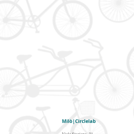
Milò|Circlelab
Viale Stazione, 31