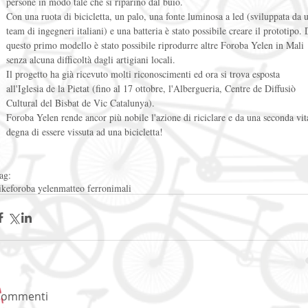
persone in modo tale che si riparino dal buio. 
Con una ruota di bicicletta, un palo, una fonte luminosa a led (sviluppata da 
team di ingegneri italiani) e una batteria è stato possibile creare il prototipo. 
questo primo modello è stato possibile riprodurre altre Foroba Yelen in Mali 
senza alcuna difficoltà dagli artigiani locali. 
Il progetto ha già ricevuto molti riconoscimenti ed ora si trova esposta 
all'Iglesia de la Pietat (fino al 17 ottobre, l'Albergueria, Centre de Diffusiò 
Cultural del Bisbat de Vic Catalunya). 
Foroba Yelen rende ancor più nobile l'azione di riciclare e da una seconda vit
degna di essere vissuta ad una bicicletta! 
ag:
ike
foroba yelen
matteo ferroni
mali
Commenti