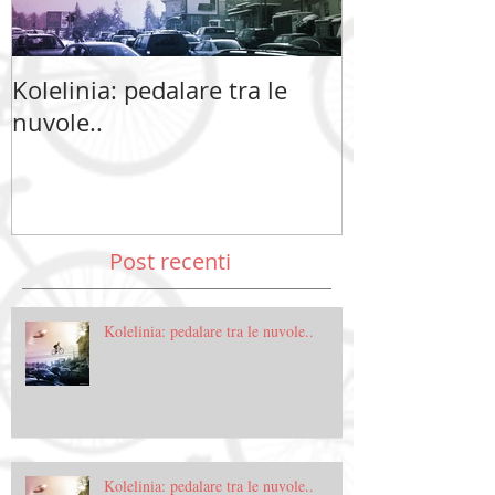
Kolelinia: pedalare tra le
Kolelinia: ped
nuvole..
nuvole..
Post recenti
Kolelinia: pedalare tra le nuvole..
Kolelinia: pedalare tra le nuvole..