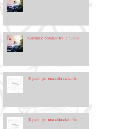
Kolelinia: pedalare tra le nuvole..
10 punti per una città ciclabile
10 punti per una città ciclabile