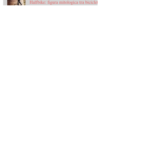
Halfbike: figura mitologica tra bicicletta
e monopattino
Halfbike: figura mitologica tra bicicletta
e monopattino
Archive
gennaio 2015
(3)
3 post
dicembre 2014
(11)
11 post
novembre 2014
(47)
47 post
ottobre 2014
(62)
62 post
settembre 2014
(64)
64 post
agosto 2014
(2)
2 post
luglio 2014
(3)
3 post
giugno 2014
(2)
2 post
Search By Tags