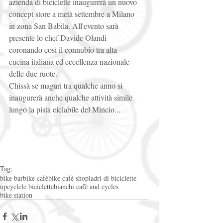
azienda di biciclette inaugurerà un nuovo 
concept store a metà settembre a Milano 
in zona San Babila. All'evento sarà 
presente lo chef Davide Olandi 
coronando così il connubio tra alta 
cucina italiana ed eccellenza nazionale 
delle due ruote. 
Chissà se magari tra qualche anno si 
inaugurerà anche qualche attività simile 
lungo la pista ciclabile del Mincio...  
Tag:
bike bar
bike cafè
bike café shop
ladri di biciclette
upcycle
le biciclette
bianchi cafè and cycles
bike station