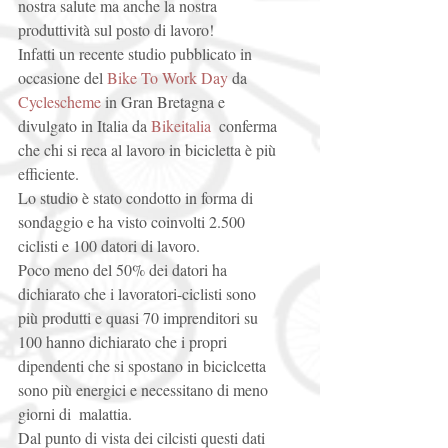
nostra salute ma anche la nostra 
produttività sul posto di lavoro! 
Infatti un recente studio pubblicato in 
occasione del 
Bike To Work Day
 da 
Cyclescheme 
in Gran Bretagna e 
divulgato in Italia da 
Bikeitalia
  conferma 
che chi si reca al lavoro in bicicletta è più 
efficiente. 
Lo studio è stato condotto in forma di 
sondaggio e ha visto coinvolti 2.500 
ciclisti e 100 datori di lavoro. 
Poco meno del 50% dei datori ha 
dichiarato che i lavoratori-ciclisti sono 
più produtti e quasi 70 imprenditori su 
100 hanno dichiarato che i propri 
dipendenti che si spostano in biciclcetta 
sono più energici e necessitano di meno 
giorni di  malattia. 
Dal punto di vista dei cilcisti questi dati 