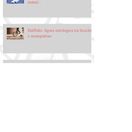
maturi..
Halfbike: figura mitologica tra bicicletta
e monopattino
Halfbike: figura mitologica tra bicicletta
e monopattino
Archive
gennaio 2015
(3)
3 post
dicembre 2014
(11)
11 post
novembre 2014
(47)
47 post
ottobre 2014
(62)
62 post
settembre 2014
(64)
64 post