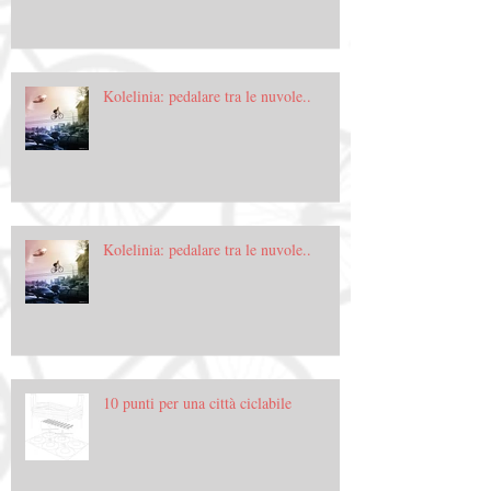
Kolelinia: pedalare tra le nuvole..
Kolelinia: pedalare tra le nuvole..
10 punti per una città ciclabile