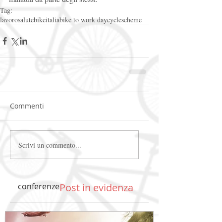
Tag:
lavoro
salute
bikeitalia
bike to work day
cyclescheme
Commenti
Scrivi un commento...
conferenze
Post in evidenza