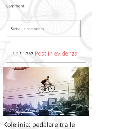
Commenti
Scrivi un commento...
conferenze
Post in evidenza
Kolelinia: pedalare tra le
Kolelinia: ped