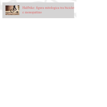
Halfbike: figura mitologica tra bicicletta
e monopattino
Archive
gennaio 2015
(3)
3 post
dicembre 2014
(11)
11 post
novembre 2014
(47)
47 post
ottobre 2014
(62)
62 post
settembre 2014
(64)
64 post
agosto 2014
(2)
2 post
luglio 2014
(3)
3 post
giugno 2014
(2)
2 post
Search By Tags
100copies
adige-sole
aeroporto
afghanistan
ai weiwei
airbike
albergabici
all in one inn lodge
andrew gilligan
anello adige
anello della battaglia di solferino