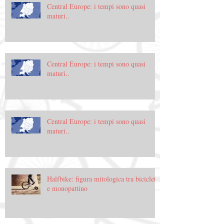
Central Europe: i tempi sono quasi
maturi..
Central Europe: i tempi sono quasi
maturi..
Central Europe: i tempi sono quasi
maturi..
Halfbike: figura mitologica tra bicicletta
e monopattino