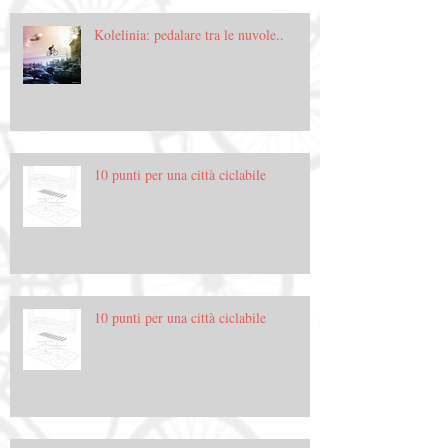
Kolelinia: pedalare tra le nuvole..
10 punti per una città ciclabile
10 punti per una città ciclabile