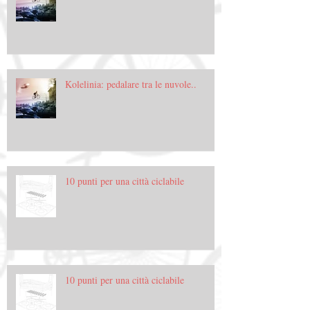
Kolelinia: pedalare tra le nuvole..
10 punti per una città ciclabile
10 punti per una città ciclabile