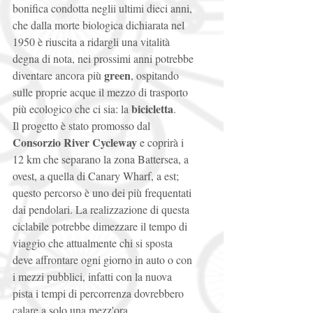
bonifica condotta neglii ultimi dieci anni, 
che dalla morte biologica dichiarata nel 
1950 è riuscita a ridargli una vitalità 
degna di nota, nei prossimi anni potrebbe 
green
diventare ancora più 
, ospitando 
sulle proprie acque il mezzo di trasporto 
bicicletta
più ecologico che ci sia: la 
.  
Il progetto è stato promosso dal 
Consorzio River Cycleway
 e coprirà i 
12 km che separano la zona Battersea, a 
ovest, a quella di Canary Wharf, a est; 
questo percorso è uno dei più frequentati 
dai pendolari. La realizzazione di questa 
ciclabile potrebbe dimezzare il tempo di 
viaggio che attualmente chi si sposta 
deve affrontare ogni giorno in auto o con 
i mezzi pubblici, infatti con la nuova 
pista i tempi di percorrenza dovrebbero 
calare a solo una mezz'ora. 