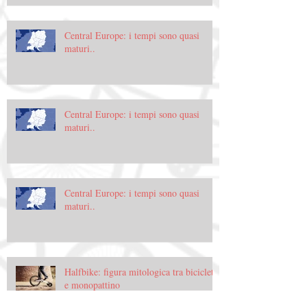
Central Europe: i tempi sono quasi
maturi..
Central Europe: i tempi sono quasi
maturi..
Central Europe: i tempi sono quasi
maturi..
Halfbike: figura mitologica tra bicicletta
e monopattino