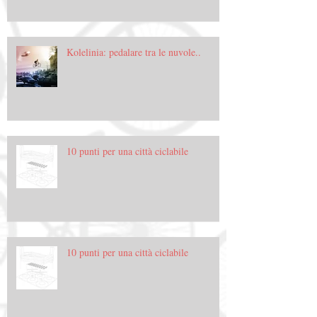
Kolelinia: pedalare tra le nuvole..
10 punti per una città ciclabile
10 punti per una città ciclabile