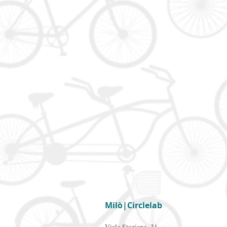
Milò|Circlelab
Viale Stazione, 31