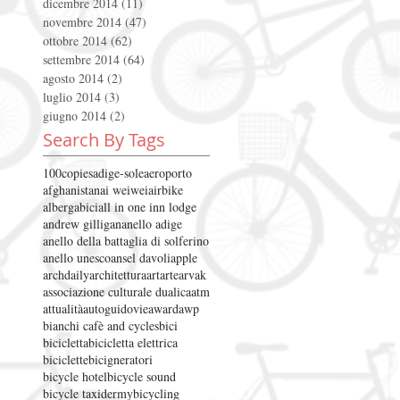
dicembre 2014
(11)
11 post
novembre 2014
(47)
47 post
ottobre 2014
(62)
62 post
settembre 2014
(64)
64 post
agosto 2014
(2)
2 post
luglio 2014
(3)
3 post
giugno 2014
(2)
2 post
Search By Tags
100copies
adige-sole
aeroporto
afghanistan
ai weiwei
airbike
albergabici
all in one inn lodge
andrew gilligan
anello adige
anello della battaglia di solferino
anello unesco
ansel davoli
apple
archdaily
architettura
art
arte
arvak
associazione culturale dualica
atm
attualità
autoguidovie
award
awp
bianchi cafè and cycles
bici
bicicletta
bicicletta elettrica
biciclette
bicigneratori
bicycle hotel
bicycle sound
bicycle taxidermy
bicycling