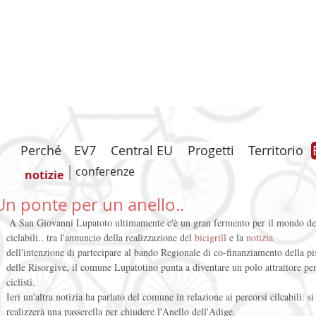
Perché
EV7
Central EU
Progetti
Territorio
conferenze
notizie
Un ponte per un anello..
 A San Giovanni Lupatoto ultimamente c'è un gran fermento per il mondo delle 
ciclabili.. tra l'annuncio della realizzazione del 
bicigrill
 e la 
notizia
dell'intenzione di partecipare al bando Regionale di co-finanziamento della pi
delle Risorgive, il comune Lupatotino punta a diventare un polo attrattore per
ciclisti. 
Ieri un'altra notizia ha parlato del comune in relazione ai percorsi cilcabili: si
realizzerà una passerella per chiudere l'Anello dell'Adige. 