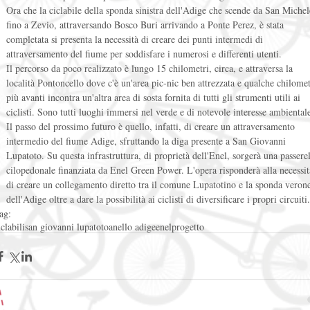
Ora che la ciclabile della sponda sinistra dell'Adige che scende da San Michel
fino a Zevio, attraversando Bosco Buri arrivando a Ponte Perez, è stata 
completata si presenta la necessità di creare dei punti intermedi di 
attraversamento del fiume per soddisfare i numerosi e differenti utenti.  
Il percorso da poco realizzato è lungo 15 chilometri, circa, e attraversa la 
località Pontoncello dove c'è un'area pic-nic ben attrezzata e qualche chilome
più avanti incontra un'altra area di sosta fornita di tutti gli strumenti utili ai 
ciclisti. Sono tutti luoghi immersi nel verde e di notevole interesse ambientale
Il passo del prossimo futuro è quello, infatti, di creare un attraversamento 
intermedio del fiume Adige, sfruttando la diga presente a San Giovanni 
Lupatoto. Su questa infrastruttura, di proprietà dell'Enel, sorgerà una passerel
cilopedonale finanziata da Enel Green Power. L'opera risponderà alla necessit
di creare un collegamento diretto tra il comune Lupatotino e la sponda verone
dell'Adige oltre a dare la possibilità ai ciclisti di diversificare i propri circuiti.
ag:
iclabili
san giovanni lupatoto
anello adige
enel
progetto