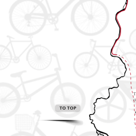
T
c
TO TOP