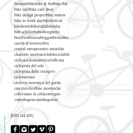
biennale
bike
bike & bed
bike bar
bike cafè
bike café shop
bike design project
bike station
bike to work day
bikefestival
bikehotels
bikeitalia
bikitalia
bob schiller
bobos
borghetto
breitfuss
brescia
briggait
bruxelles
caccia al tesoro
cebra
central europe
centro antartide
charlotte morton
ciclabile
ciclabili
ciclica
cicloamatori
ciclofficina
ciclopista del sole
ciclopista delle risorgive
cicloturismo
ciclovia morenica del garda
cnn travel
colline moreniche
coltiviamo la città
convegno
copenhagen
copenhagenize
Join us on: