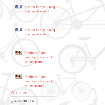
Central Europe: i tempi
sono quasi maturi..
Central Europe: i tempi
sono quasi maturi..
Halfbike: figura
mitologica tra bicicletta
e monopattino
Halfbike: figura
mitologica tra bicicletta
e monopattino
Archive
gennaio 2015
(3)
3 post