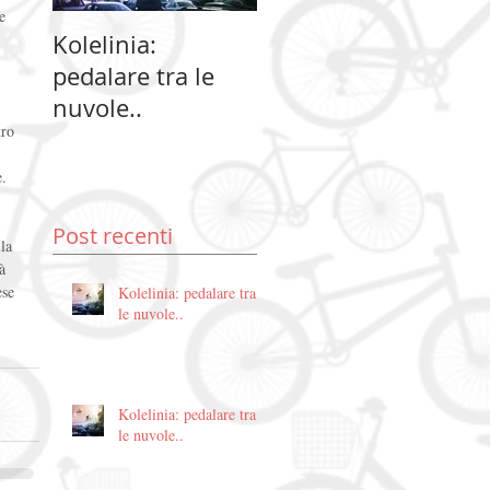
e 
Kolelinia:
Kolelinia:
Ko
pedalare tra le
pedalare tra le
pe
nuvole..
nuvole..
nu
tro 
. 
Post recenti
la 
à 
se 
Kolelinia: pedalare tra
le nuvole..
Kolelinia: pedalare tra
le nuvole..