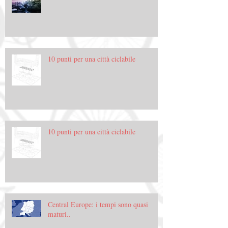
10 punti per una città ciclabile
10 punti per una città ciclabile
Central Europe: i tempi sono quasi
maturi..