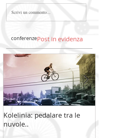
Scrivi un commento...
conferenze
Post in evidenza
Kolelinia: pedalare tra le
Kolelinia: ped
nuvole..
nuvole..