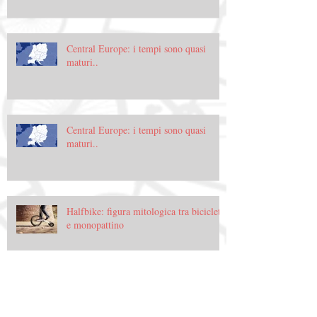
Central Europe: i tempi sono quasi
maturi..
Central Europe: i tempi sono quasi
maturi..
Halfbike: figura mitologica tra bicicletta
e monopattino
Halfbike: figura mitologica tra bicicletta
e monopattino