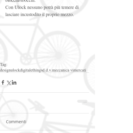
Con Ulock nessuno potrà più temere di 
lasciare incustodito il proprio mezzo. 
Tag:
design
ulock
digitale
things
d.d.v.
meccanica vimercati
Commenti