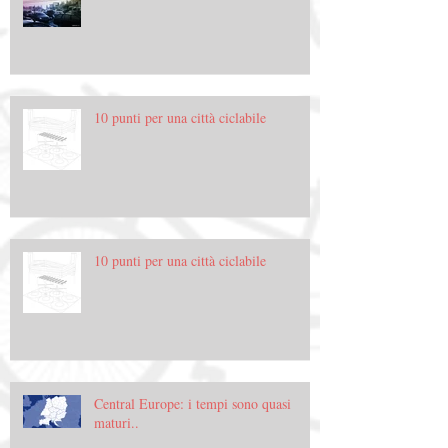
10 punti per una città ciclabile
10 punti per una città ciclabile
Central Europe: i tempi sono quasi
maturi..