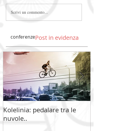
Scrivi un commento...
conferenze
Post in evidenza
Kolelinia: pedalare tra le
Kolelinia: ped
nuvole..
nuvole..