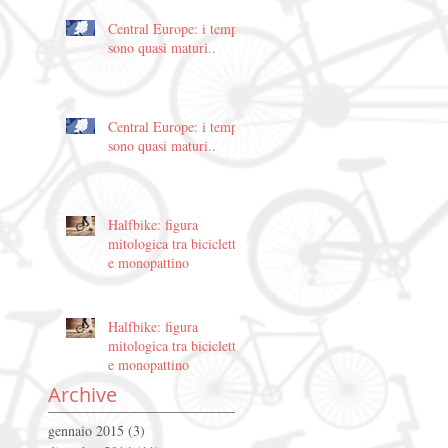
Central Europe: i tempi
sono quasi maturi..
Central Europe: i tempi
sono quasi maturi..
Halfbike: figura
mitologica tra bicicletta
e monopattino
Halfbike: figura
mitologica tra bicicletta
e monopattino
Archive
gennaio 2015
(3)
3 post