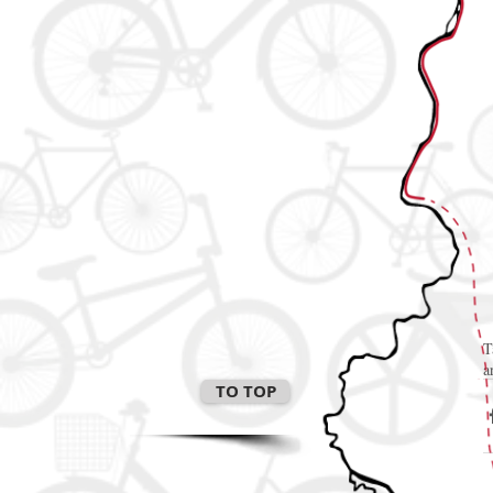
T
a
TO TOP