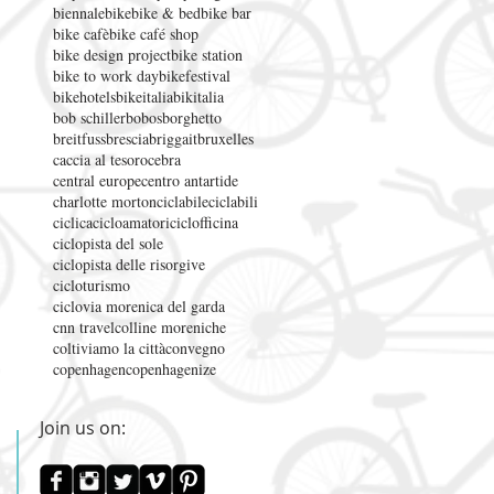
biennale
bike
bike & bed
bike bar
bike cafè
bike café shop
bike design project
bike station
bike to work day
bikefestival
bikehotels
bikeitalia
bikitalia
bob schiller
bobos
borghetto
breitfuss
brescia
briggait
bruxelles
caccia al tesoro
cebra
central europe
centro antartide
charlotte morton
ciclabile
ciclabili
ciclica
cicloamatori
ciclofficina
ciclopista del sole
ciclopista delle risorgive
cicloturismo
ciclovia morenica del garda
cnn travel
colline moreniche
coltiviamo la città
convegno
copenhagen
copenhagenize
Join us on: