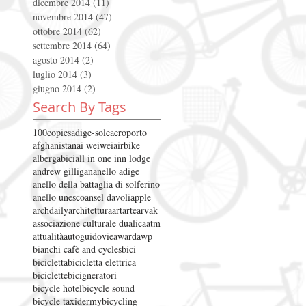
dicembre 2014
(11)
11 post
novembre 2014
(47)
47 post
ottobre 2014
(62)
62 post
settembre 2014
(64)
64 post
agosto 2014
(2)
2 post
luglio 2014
(3)
3 post
giugno 2014
(2)
2 post
Search By Tags
100copies
adige-sole
aeroporto
afghanistan
ai weiwei
airbike
albergabici
all in one inn lodge
andrew gilligan
anello adige
anello della battaglia di solferino
anello unesco
ansel davoli
apple
archdaily
architettura
art
arte
arvak
associazione culturale dualica
atm
attualità
autoguidovie
award
awp
bianchi cafè and cycles
bici
bicicletta
bicicletta elettrica
biciclette
bicigneratori
bicycle hotel
bicycle sound
bicycle taxidermy
bicycling