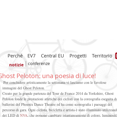
Perché
EV7
Central EU
Progetti
Territorio
conferenze
notizie
Ghost Peloton: una poesia di luce!
 Per concludere artisticamente la settimana vi lasciamo con le favolose 
immagini del Ghost Peloton. 
Creato per la grande partenza del Tour de France 2014 da Yorkshire, Ghost 
Peloton fonde le prestazioni atletiche dei ciclisti con la coreografia eseguita da
ballerini del Phoenix Dance Theatre ed ha come scenografia i paesaggi del 
percorso di gara. Ogni ciclista, bicicletta e artista è stato illuminato utilizzand
dei LED di 
NVA
, che possono cambiare istantaneamente di colore, luminosità