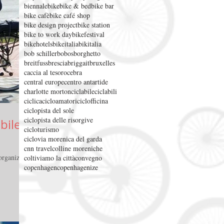
biennale
bike
bike & bed
bike bar
bike cafè
bike café shop
bike design project
bike station
bike to work day
bikefestival
bikehotels
bikeitalia
bikitalia
bob schiller
bobos
borghetto
breitfuss
brescia
briggait
bruxelles
caccia al tesoro
cebra
central europe
centro antartide
charlotte morton
ciclabile
ciclabili
ciclica
cicloamatori
ciclofficina
ciclopista del sole
ciclopista delle risorgive
bile:
cicloturismo
ciclovia morenica del garda
cnn travel
colline moreniche
 organizzato
coltiviamo la città
convegno
copenhagen
copenhagenize