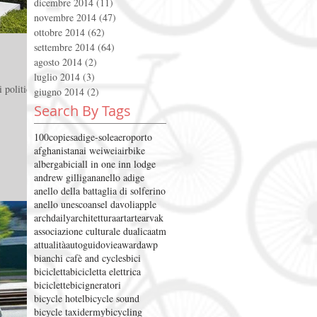
dicembre 2014
(11)
11 post
novembre 2014
(47)
47 post
ottobre 2014
(62)
62 post
settembre 2014
(64)
64 post
agosto 2014
(2)
2 post
luglio 2014
(3)
3 post
i politiche
giugno 2014
(2)
2 post
Search By Tags
100copies
adige-sole
aeroporto
afghanistan
ai weiwei
airbike
albergabici
all in one inn lodge
andrew gilligan
anello adige
anello della battaglia di solferino
anello unesco
ansel davoli
apple
archdaily
architettura
art
arte
arvak
associazione culturale dualica
atm
attualità
autoguidovie
award
awp
bianchi cafè and cycles
bici
bicicletta
bicicletta elettrica
biciclette
bicigneratori
bicycle hotel
bicycle sound
bicycle taxidermy
bicycling