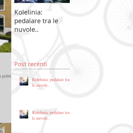
Kolelinia:
Kolelinia:
Ko
pedalare tra le
pedalare tra le
pe
nuvole..
nuvole..
nu
Post recenti
i politiche
Kolelinia: pedalare tra
le nuvole..
Kolelinia: pedalare tra
le nuvole..